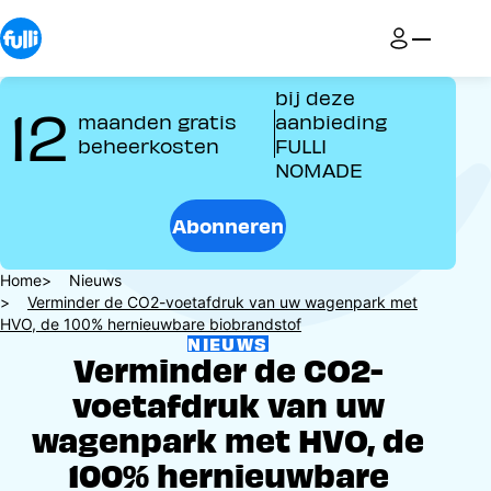
Overslaan
en
naar
de
bij deze
12
inhoud
maanden gratis
aanbieding
gaan
beheerkosten
FULLI
NOMADE
Abonneren
Kruimelpad
Home
Nieuws
Verminder de CO2-voetafdruk van uw wagenpark met
HVO, de 100% hernieuwbare biobrandstof
NIEUWS
Verminder de CO2-
voetafdruk van uw
wagenpark met HVO, de
100% hernieuwbare