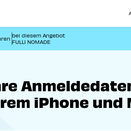
A
bei diesem Angebot
hren
FULLI NOMADE
hre Anmeldedate
hrem iPhone und 