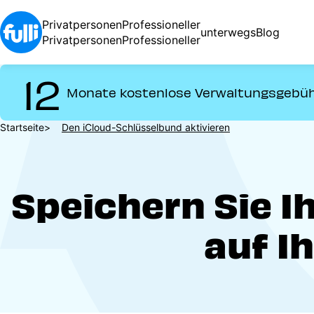
Direkt
zum
Privatpersonen
Professioneller
unterwegs
Blog
Inhalt
Privatpersonen
Professioneller
12
Monate kostenlose Verwaltungsgebü
Pfadnavigation
Startseite
Den iCloud-Schlüsselbund aktivieren
Speichern Sie I
auf I