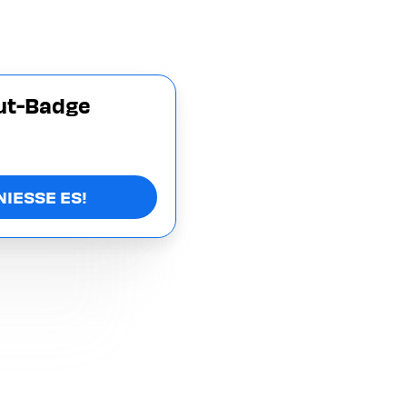
aut-Badge
NIESSE ES!