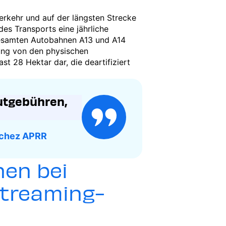
erkehr und auf der längsten Strecke
es Transports eine jährliche
e gesamten Autobahnen A13 und A14
iung von den physischen
t 28 Hektar dar, die deartifiziert
autgebühren,
e chez APRR
hen bei
Streaming-