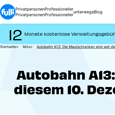
Direkt
zum
Privatpersonen
Professioneller
unterwegs
Blog
Inhalt
Privatpersonen
Professioneller
12
Monate kostenlose Verwaltungsgebü
Pfadnavigation
Startseite
Aktu
Autobahn A13: Die Mautschranken sind seit d
Autobahn A13:
diesem 10. De